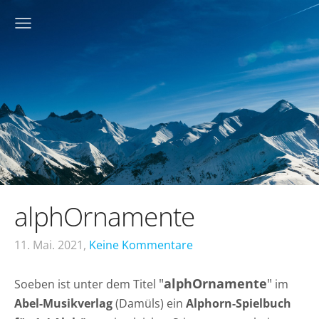
alphOrnamente
11. Mai. 2021,
Keine Kommentare
"
alphOrnamente
"
Soeben ist unter dem Titel
im
Abel-Musikverlag
(Damüls) ein
Alphorn-Spielbuch